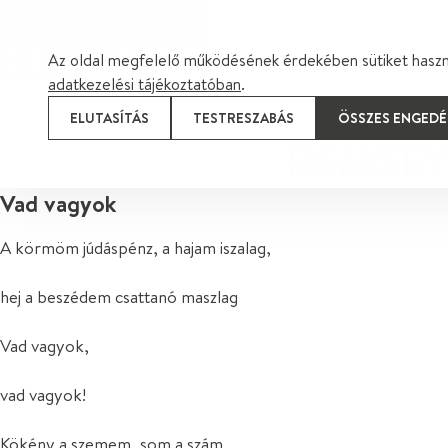
TOVÁBB A TARTALOMRA
Az oldal megfelelő működésének érdekében sütiket haszná
adatkezelési tájékoztatóban
.
ELUTASÍTÁS
TESTRESZABÁS
ÖSSZES ENGEDÉ
REMSEY
Vad vagyok
A körmöm júdáspénz, a hajam iszalag,
hej a beszédem csattanó maszlag
Vad vagyok,
vad vagyok!
Kökény a szemem, som a szám,