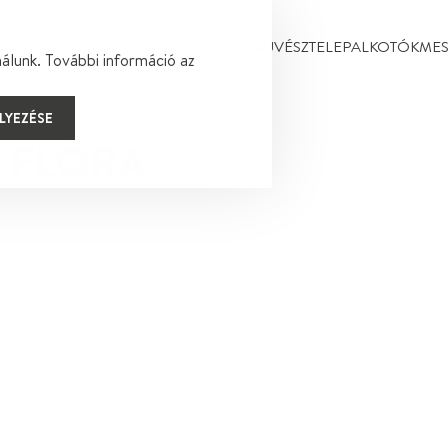
KÖSZÖNTŐ
MŰVÉSZTELEP
ALKOTÓK
MES
lunk. További információ az
LYEZÉSE
 FLÓRA