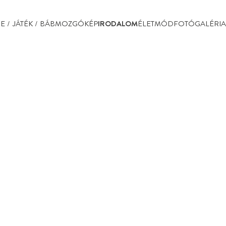
IRODALOM
E / JÁTÉK / BÁB
MOZGÓKÉP
ÉLETMÓD
FOTÓGALÉRIA