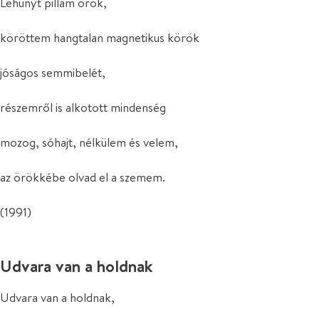
Lehunyt pillám örök,
köröttem hangtalan magnetikus körök
jóságos semmibelét,
részemről is alkotott mindenség
mozog, sóhajt, nélkülem és velem,
az örökkébe olvad el a szemem.
(1991)
Udvara van a holdnak
Udvara van a holdnak,