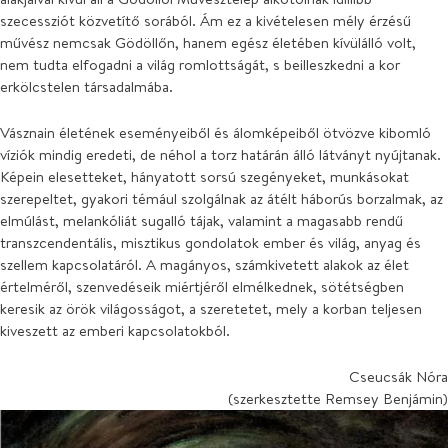
szecessziót közvetítő sorából. Ám ez a kivételesen mély érzésű
művész nemcsak Gödöllőn, hanem egész életében kívülálló volt,
nem tudta elfogadni a világ romlottságát, s beilleszkedni a kor
erkölcstelen társadalmába.
Vásznain életének eseményeiből és álomképeiből ötvözve kibomló
víziók mindig eredeti, de néhol a torz határán álló látványt nyújtanak.
Képein elesetteket, hányatott sorsú szegényeket, munkásokat
szerepeltet, gyakori témául szolgálnak az átélt háborús borzalmak, az
elmúlást, melankóliát sugalló tájak, valamint a magasabb rendű
transzcendentális, misztikus gondolatok ember és világ, anyag és
szellem kapcsolatáról. A magányos, számkivetett alakok az élet
értelméről, szenvedéseik miértjéről elmélkednek, sötétségben
keresik az örök világosságot, a szeretetet, mely a korban teljesen
kiveszett az emberi kapcsolatokból.
Cseucsák Nóra
(szerkesztette Remsey Benjámin)