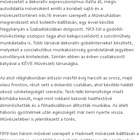
művészetét a dekoratív expresszionizmus itatta át, mégis
autodidakta művészként említi a korabeli sajtó és a
művészettörténet-írás.16 évesen szerepelt a Művészházban
megrendezett első kollektív kiállításán, egy évvel később
Nagybányán a Szabadiskolában dolgozott. 1913-tól a gödöllői
művésztelep oszlopos tagja ahol bekapcsolódott a szövőműhely
munkálataiba is. Több társával dekoratív gobelinterveket készített,
melyeket a szocialisztikus munkaközösség gondolatának jegyében
szövőlányok kiviteleztek. Szintén ebben az évben csatlakozott
bátyával a KÉVE Művészeti társaságba.
Az első világháborúban először másfél évig harcolt az orosz, majd
olasz fronton, részt vett a doberdói csatában, ahol későbbi halálát
okozó szívbetegségét szerezte. Testi-lelki kimerültsége miatt
kórházba került, majd mint rokkant katonát hadifestővé
átminősítették és a főhadiszálláson állították munkába. Az átélt
háborús gyötrelmek után egészségét már nem nyerte vissza.
Művészetében is jelentkezett a törés.
1919-ben három művével szerepelt a Hadviselt művészek kiállításán a