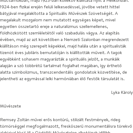
Műcsarnokban, majd 1923-ban kollektív kiállítása nyílt a Helikonban.
1924-ben fizikai erején felüli lelkesedéssel, jövőbe vetett hittel
bátyjával megalakította a Spirituális Művészek Szövetségét. A
megalakult mozgalom nem mutatott egységes képet, mivel
egyetlen összetartó ereje a naturalizmus szellemellenes,
földhözkötött szemléletétől való szabadulás vágya. Az alapítás
évében, majd az azt követőben a Nemzeti Szalonban megrendezett
kiállításon még szerepelt képekkel, majd halála után a spiritualisták
tizenöt éves jubiláris bemutatóján is kiállították műveit. A tagok
egyébként sohasem magyarázták a spirituális jelzőt, a munkáik
alapján a szó többrétű tartalmat foglalhat magában, így érthető
alatta szimbolizmus, transzcendentális gondolatok közvetítése, de
jelentheti az egymással lelki harmóniában élő festők társulatát is.
Lyka Károly
Művészete
Remsey Zoltán művei erős kontúrú, stilizált festmények, rideg
tömörséggel megfogalmazott, freskószerű monumentálisra törekvő
alakjaival kívül áll a Gödöllői Művésztelep alkotóinak idillibb