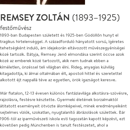
REMSEY ZOLTÁN
(1893–1925)
festőművész
1893-ban Budapesten született és 1925-ben Gödöllőn hunyt el
tragikus hirtelenséggel. A századforduló hányatott sorsú, ígéretes
tehetségként induló, ám idejekorán eltávozott művészegyéniségei
közé tartozik. Bátyja, Remsey Jenő elmondása szerint öccse azok
közé az emberek közé tartozott, akik nem tudnak ebben a
kíméletlen, önzéssel teli világban élni. Rideg, anyagias külvilág
kitagadottja, ki álmai oltalmában élt, apostoli hittel és szeretettel
alkotott éjt nappallá téve az egyetlen, örök igazságot keresve.
Már fiatalon, 12-13 évesen különös fantáziavilága alkotásra-szövésre,
rajzolásra, festésre késztette. Gyermeki életének borzalmaktól
átitatott eseményeit ötvözte álomképeivel, minek eredményeiként
sejtelmes víziók, szokatlan, nyugtalanító ábrázolások születtek. Bár
1906-tól az iparművészeti iskola esti tagozatán kapott képzést, ezt
követően pedig Münchenben is tanult festészetet, ahol a