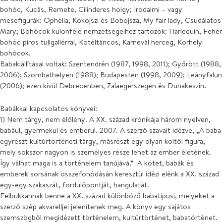
bohóc, Kucás, Remete, Cilinderes hölgy; Irodalmi – vagy
mesefigurák: Ophélia, Kököjszi és Bobojsza, My fair lady, Csudálatos
Mary; Bohócok különféle nemzetségeihez tartozók: Harlequin, Fehér
bohóc piros tüllgallérral, Kötéltáncos, Karnevál herceg, Korhely
bohócok.
Babakiállításai voltak: Szentendrén (1987, 1998, 2011); Győrött (1988,
2006); Szombathelyen (1988); Budapesten (1998, 2009); Leányfalun
(2006); ezen kívül Debrecenben, Zalaegerszegen és Dunakeszin.
Babákkal kapcsolatos könyvei:
1) Nem tárgy, nem élőlény. A XX. század krónikája három nyelven,
babául, gyermekül és emberül. 2007. A szerző szavait idézve, „A baba
egyrészt kultúrtörténeti tárgy, másrészt egy olyan költői figura,
mely sokszor nagyon is személyes része lehet az ember életének.
Így válhat maga is a történelem tanújává.” A kötet, babák és
emberek sorsának összefonódásán keresztül idézi elénk a XX. század
egy-egy szakaszát, fordulópontját, hangulatát.
Felbukkannak benne a XX. század különböző babatípusi, melyeket a
szerző szép akvarelljei jelenítenek meg. A könyv egy sajátos
szemszögből megidézett történelem, kultúrtörténet, babatörténet.