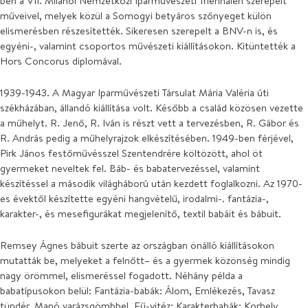
ben a VII. Milánói Nemzetközi Iparművészeti Triennálén szerepelt
műveivel, melyek közül a Somogyi betyáros szőnyeget külön
elismerésben részesítették. Sikeresen szerepelt a BNV-n is, és
egyéni-, valamint csoportos művészeti kiállításokon. Kitüntették a
Hors Concorus diplomával.
1939-1943. A Magyar Iparművészeti Társulat Mária Valéria úti
székházában, állandó kiállítása volt. Később a család közösen vezette
a műhelyt. R. Jenő, R. Iván is részt vett a tervezésben, R. Gábor és
R. András pedig a műhelyrajzok elkészítésében. 1949-ben férjével,
Pirk János festőművésszel Szentendrére költözött, ahol öt
gyermeket neveltek fel. Báb- és babatervezéssel, valamint
készítéssel a második világháború után kezdett foglalkozni. Az 1970-
es évektől készítette egyéni hangvételű, irodalmi-. fantázia-,
karakter-, és mesefigurákat megjelenítő, textil babáit és bábuit.
Remsey Ágnes bábuit szerte az országban önálló kiállításokon
mutatták be, melyeket a felnőtt– és a gyermek közönség mindig
nagy örömmel, elismeréssel fogadott. Néhány példa a
babatípusokon belül: Fantázia-babák: Álom, Emlékezés, Tavasz
tündér, Manó varázsgömbbel, Fű-vitéz; Karakterbabák: Korhely