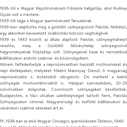
1936-tól a Magyar Képzőművészeti Főiskola hallgatója, ahol Rudnay
Gyula volt a mestere.
1939-től tagja a Magyar Iparművészeti Társulatnak.
1939-ben alapította meg a gödöllői szőnyegszövő Palotás Műhelyt,
egy akkoriban bevezetett önállósítási kölcsön segítségével.
1939 és 1943 között az általa alapított Palotás szőnyegműhelyt
vezette, mely a Gödöllői Művésztelep szőnyegszövő
hagyományainak folytatója volt. Szőnyegeivel hazai és nemzetközi
kiállításokon aratott szakmai- és közönségsikert.
Művein felfedezhetjük a népművészetben használt motívumokat és
népi életképeket, melyeket főként Malonyay Dezső: A magyarság
népművészete c. köteteiből válogatott. De merített a keleti
szőnyegek motívumkincséből is. Háziipari szervezésben, 20-25
szövőszéken dolgoztak. Csomózott szőnyegeket készítettek.
Budapesten, a Váci utcában üzlethelyiséget tartott fenn, Palotás
Szőnyegszalon címmel. Magyarországi és külföldi kiállításokon és
vásárokon szakmai sikereket ért el.
Pl. 1938-ban az első Magyar Országos Iparművészeti Tárlaton, 1940-