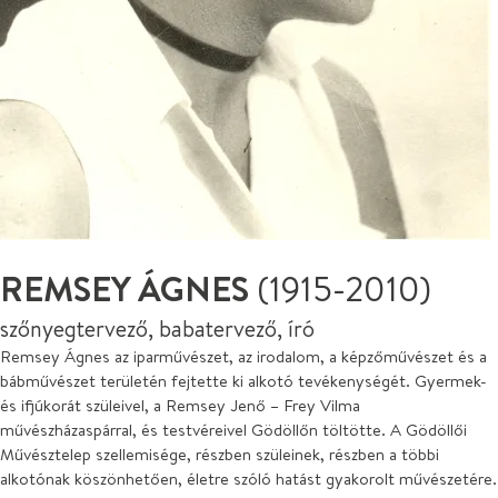
REMSEY ÁGNES
(1915-2010)
szőnyegtervező, babatervező, író
Remsey Ágnes az iparművészet, az irodalom, a képzőművészet és a
bábművészet területén fejtette ki alkotó tevékenységét. Gyermek-
és ifjúkorát szüleivel, a Remsey Jenő – Frey Vilma
művészházaspárral, és testvéreivel Gödöllőn töltötte. A Gödöllői
Művésztelep szellemisége, részben szüleinek, részben a többi
alkotónak köszönhetően, életre szóló hatást gyakorolt művészetére.