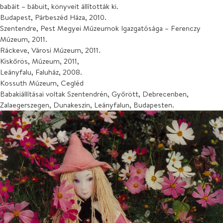
babáit – bábuit, könyveit állították ki.
Budapest, Párbeszéd Háza, 2010.
Szentendre, Pest Megyei Múzeumok Igazgatósága – Ferenczy
Múzeum, 2011.
Ráckeve, Városi Múzeum, 2011.
Kiskőrös, Múzeum, 2011,
Leányfalu, Faluház, 2008.
Kossuth Múzeum, Cegléd
Babakiállításai voltak Szentendrén, Győrött, Debrecenben,
Zalaegerszegen, Dunakeszin, Leányfalun, Budapesten.