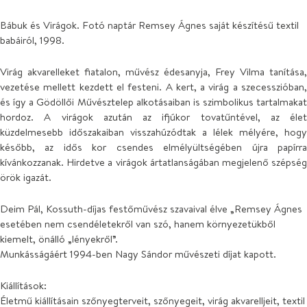
Bábuk és Virágok. Fotó naptár Remsey Ágnes saját készítésű textil
babáiról, 1998.
Virág akvarelleket fiatalon, művész édesanyja, Frey Vilma tanítása,
vezetése mellett kezdett el festeni. A kert, a virág a szecesszióban,
és így a Gödöllői Művésztelep alkotásaiban is szimbolikus tartalmakat
hordoz. A virágok azután az ifjúkor tovatűntével, az élet
küzdelmesebb időszakaiban visszahúzódtak a lélek mélyére, hogy
később, az idős kor csendes elmélyültségében újra papírra
kívánkozzanak. Hirdetve a virágok ártatlanságában megjelenő szépség
örök igazát.
Deim Pál, Kossuth-díjas festőművész szavaival élve „Remsey Ágnes
esetében nem csendéletekről van szó, hanem környezetükből
kiemelt, önálló „lényekről”.
Munkásságáért 1994-ben Nagy Sándor művészeti díjat kapott.
Kiállítások:
Életmű kiállításain szőnyegterveit, szőnyegeit, virág akvarelljeit, textil