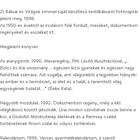
2) Bábuk és Virágok címmel saját készítésű textilbábuiról fotónaptár
jelent meg. 1998.
Az 1950-es évektől az irodalom felé fordult, meséket, dokumentum
regényeket és esszéket írt.
Megjelent könyvei:
Az aranygömb. 1990. Meseregény, Pirk László illusztrációival. „…
Bölcs és lírai olvasmány … egészen kicsi gyerekek és egészen nagy
felnőttek számára. Azt sugallja, ami világunkból a legjobban hiányzik:
az ember és a természet, az élet és a halál, a teremtett világ
egységének tudatát …” (Beke Kata).
Nagyobb mozdulat. 1992. Dokumentum regény, mely a két
világháború között játszódik. Lírai módon szövődnek össze benne a
kor, a Gödöllői Művésztelep életének és a Remsey család
történetének finom szálai és súlyos történései.
Kalendárium. 1996. Verses gyermekkalendárium, a szerző